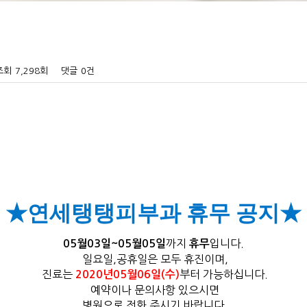
조회
7,298회
댓글
0건
★연세탱탱피부과 휴무 공지★
까지
입니다.
05월03일~05월05일
휴무
일요일,공휴일은 모두 휴진이며,
진료는
부터 가능하십니다.
2020년05월06일(수)
예약이나 문의사항 있으시면
병원으로 전화 주시기 바랍니다.